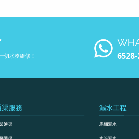
命
WHA
6528-
一切水務維修！
通渠服務
漏水工程
業通渠
馬桶漏水
桶通渠
水管漏水