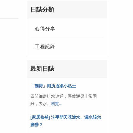
日誌分類
心得分享
工程記錄
最新日誌
「劏房」廁所通渠小貼士
四間細房排水連通，導致通渠非常困
難，去水...
瀏覽...
[家居修補] 洗手間天花滲水、漏水該怎
麼辦？