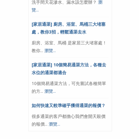
洗手間天花滲水、漏水該怎麼辦？
瀏
覽...
[家居通渠] 廚房、浴室、馬桶三大堵塞
處，教你3招，輕鬆通渠去水
廚房、浴室、馬桶 是家居三大堵塞處！
教你...
瀏覽...
[家居通渠] 10個簡易通渠方法，各種去
水位的通渠都適合
10個簡易通渠方法，可先嘗試各種簡單
的方...
瀏覽...
如何快速又較準確乎獲得通渠的報價？
很多通渠的客戶都擔心我們會開天殺價
的報價...
瀏覽...